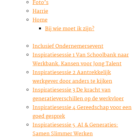
Foto’s
Harrie
Home
Bij wie moet ik zijn?
Inclusief Ondernemersevent
Inspiratiesessie 1 Van Schoolbank naar
Werkbank, Kansen voor Jong Talent
Inspiratiesessie 2 Aantrekkelijk
werkgever door anders te kijken
Inspiratiesessie 3 De kracht van
generatieverschillen op de werkvloer
Inspiratiesessie 4 Gereedschap voor een
goed gesprek
Inspiratiesessie 5 AI & Generaties:
Samen Slimmer Werken