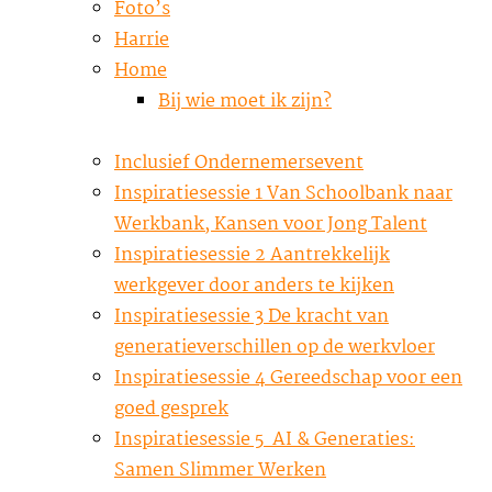
Foto’s
Harrie
Home
Bij wie moet ik zijn?
Inclusief Ondernemersevent
Inspiratiesessie 1 Van Schoolbank naar
Werkbank, Kansen voor Jong Talent
Inspiratiesessie 2 Aantrekkelijk
werkgever door anders te kijken
Inspiratiesessie 3 De kracht van
generatieverschillen op de werkvloer
Inspiratiesessie 4 Gereedschap voor een
goed gesprek
Inspiratiesessie 5 AI & Generaties:
Samen Slimmer Werken