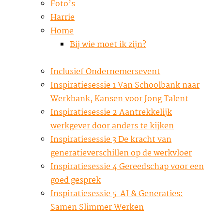
Foto’s
Harrie
Home
Bij wie moet ik zijn?
Inclusief Ondernemersevent
Inspiratiesessie 1 Van Schoolbank naar
Werkbank, Kansen voor Jong Talent
Inspiratiesessie 2 Aantrekkelijk
werkgever door anders te kijken
Inspiratiesessie 3 De kracht van
generatieverschillen op de werkvloer
Inspiratiesessie 4 Gereedschap voor een
goed gesprek
Inspiratiesessie 5 AI & Generaties:
Samen Slimmer Werken