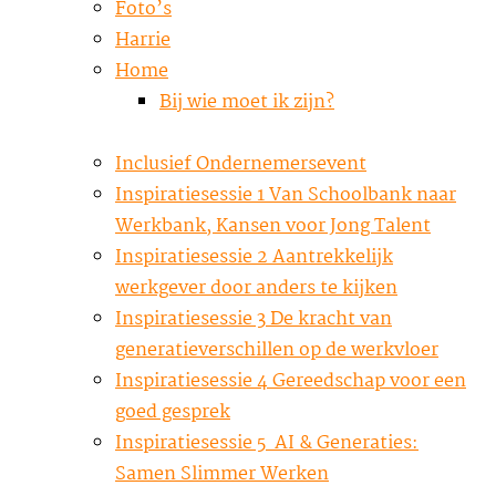
Foto’s
Harrie
Home
Bij wie moet ik zijn?
Inclusief Ondernemersevent
Inspiratiesessie 1 Van Schoolbank naar
Werkbank, Kansen voor Jong Talent
Inspiratiesessie 2 Aantrekkelijk
werkgever door anders te kijken
Inspiratiesessie 3 De kracht van
generatieverschillen op de werkvloer
Inspiratiesessie 4 Gereedschap voor een
goed gesprek
Inspiratiesessie 5 AI & Generaties:
Samen Slimmer Werken