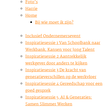
Foto’s
Harrie
Home
Bij wie moet ik zijn?
Inclusief Ondernemersevent
Inspiratiesessie 1 Van Schoolbank naar
Werkbank, Kansen voor Jong Talent
Inspiratiesessie 2 Aantrekkelijk
werkgever door anders te kijken
Inspiratiesessie 3 De kracht van
generatieverschillen op de werkvloer
Inspiratiesessie 4 Gereedschap voor een
goed gesprek
Inspiratiesessie 5 AI & Generaties:
Samen Slimmer Werken