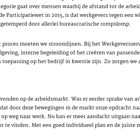
egorie gaat over mensen waarbij de afstand tot de arbei
e Participatiewet in 2015, is dat werkgevers tegen een w
getemperd door allerlei bureaucratische rompslomp.
proces moeten we stroomlijnen. Bij het Werkgeversser
elgeving, interne begeleiding of het creëren van passen
toepassing op het bedrijf in kwestie zijn. Zo zorgen we 
gevonden op de arbeidsmarkt. Was er eerder sprake van a
t dat door deze bewegingen in de markt onze opdracht na
 op weg naar werk. Nu kan er meer aandacht uitgaan naar
or te vinden. Met een goed individueel plan en de juist