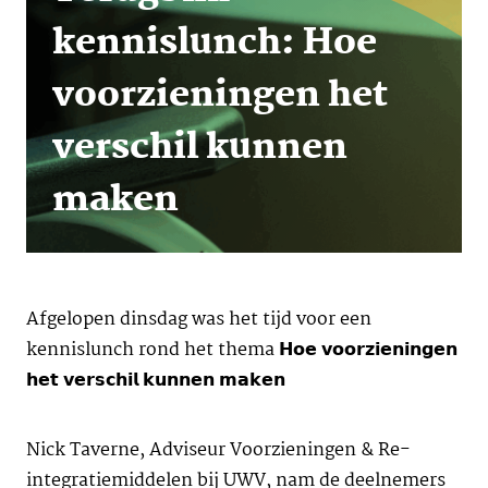
kennislunch: Hoe
voorzieningen het
verschil kunnen
maken
Afgelopen dinsdag was het tijd voor een
kennislunch rond het thema 𝗛𝗼𝗲 𝘃𝗼𝗼𝗿𝘇𝗶𝗲𝗻𝗶𝗻𝗴𝗲𝗻
𝗵𝗲𝘁 𝘃𝗲𝗿𝘀𝗰𝗵𝗶𝗹 𝗸𝘂𝗻𝗻𝗲𝗻 𝗺𝗮𝗸𝗲𝗻
Nick Taverne, Adviseur Voorzieningen & Re-
integratiemiddelen bij UWV, nam de deelnemers