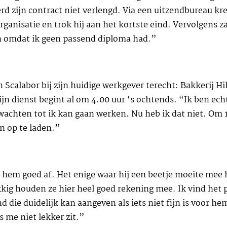
rd zijn contract niet verlengd. Via een uitzendbureau kre
rganisatie en trok hij aan het kortste eind. Vervolgens 
n omdat ik geen passend diploma had.”
 Scalabor bij zijn huidige werkgever terecht: Bakkerij Hi
n dienst begint al om 4.00 uur ‘s ochtends. “Ik ben ech
e wachten tot ik kan gaan werken. Nu heb ik dat niet. Om
n op te laden.”
 hem goed af. Het enige waar hij een beetje moeite mee h
ig houden ze hier heel goed rekening mee. Ik vind het p
 die duidelijk kan aangeven als iets niet fijn is voor hem
s me niet lekker zit.”